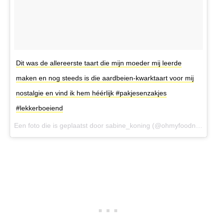
Dit was de allereerste taart die mijn moeder mij leerde
maken en nog steeds is die aardbeien-kwarktaart voor mij
nostalgie en vind ik hem héérlijk #pakjesenzakjes
#lekkerboeiend
Een foto die is geplaatst door sabine_koning (@ohmyfoodnessnl) op