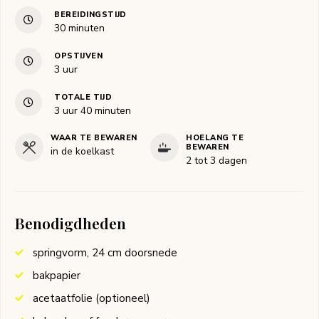
BEREIDINGSTIJD
minuten
30
minuten
OPSTIJVEN
uur
3
uur
TOTALE TIJD
uur
minuten
3
uur
40
minuten
WAAR TE BEWAREN
HOELANG TE
BEWAREN
in de koelkast
2 tot 3 dagen
Benodigdheden
springvorm, 24 cm doorsnede
bakpapier
acetaatfolie
(optioneel)