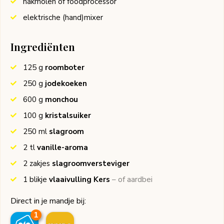
hakmolen of foodprocessor
elektrische (hand)mixer
Ingrediënten
125
g
roomboter
250
g
jodekoeken
600
g
monchou
100
g
kristalsuiker
250
ml
slagroom
2
tl
vanille-aroma
2
zakjes
slagroomversteviger
1
blikje
vlaaivulling Kers
– of aardbei
Direct in je mandje bij:
1