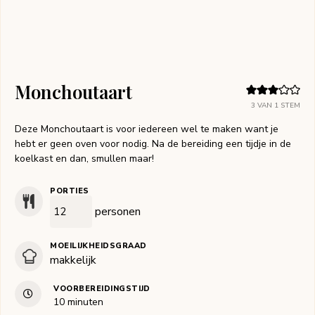
Monchoutaart
3
VAN 1 STEM
Deze Monchoutaart is voor iedereen wel te maken want je
hebt er geen oven voor nodig. Na de bereiding een tijdje in de
koelkast en dan, smullen maar!
PORTIES
personen
MOEILIJKHEIDSGRAAD
makkelijk
VOORBEREIDINGSTIJD
minuten
10
minuten