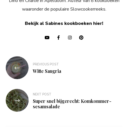
Dino en Charlie in Apeldoorn. Auteur van 8 kookboeken
waaronder de populaire Slowcookerreeks.
Bekijk al Sabines kookboeken hier!
Bericht
PREVIOUS POST
navigatie
Witte Sangria
NEXT POST
Super snel bijgerecht: Komkommer-
sesamsalade