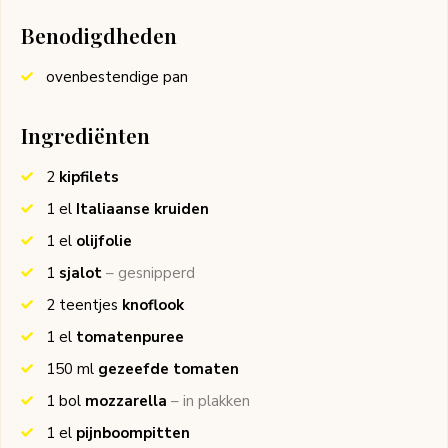
Benodigdheden
ovenbestendige pan
Ingrediënten
2
kipfilets
1
el
Italiaanse kruiden
1
el
olijfolie
1
sjalot
– gesnipperd
2
teentjes
knoflook
1
el
tomatenpuree
150
ml
gezeefde tomaten
1
bol
mozzarella
– in plakken
1
el
pijnboompitten