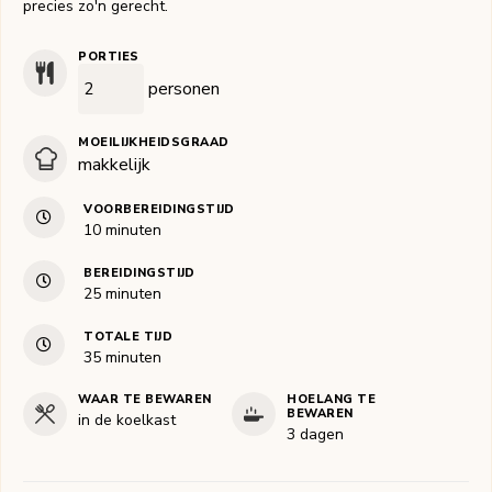
precies zo'n gerecht.
PORTIES
personen
MOEILIJKHEIDSGRAAD
makkelijk
VOORBEREIDINGSTIJD
minuten
10
minuten
BEREIDINGSTIJD
minuten
25
minuten
TOTALE TIJD
minuten
35
minuten
WAAR TE BEWAREN
HOELANG TE
BEWAREN
in de koelkast
3 dagen