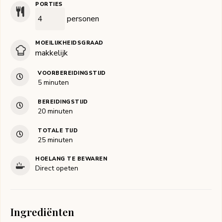
PORTIES
personen
MOEILIJKHEIDSGRAAD
makkelijk
VOORBEREIDINGSTIJD
minuten
5
minuten
BEREIDINGSTIJD
minuten
20
minuten
TOTALE TIJD
minuten
25
minuten
HOELANG TE BEWAREN
Direct opeten
Ingrediënten