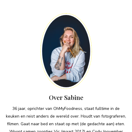
Over Sabine
36 jaar, oprichter van OhMyFoodness, staat fulltime in de
keuken en reist anders de wereld over. Houdt van fotograferen,
filmen. Gaat naar bed en staat op met (de gedachte aan) eten.
Woont samen zoontjes Vic (maart 2017) en Cody (november