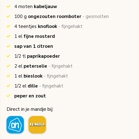
4
moten
kabeljauw
100
g
ongezouten roomboter
- gesmolten
4
teentjes
knoflook
- fijngehakt
1
el
fijne mosterd
sap van 1 citroen
1/2
tl
paprikapoeder
2
el
peterselie
- fijngehakt
1
el
bieslook
- fijngehakt
1/2
el
dille
- fijngehakt
peper en zout
Direct in je mandje bij: