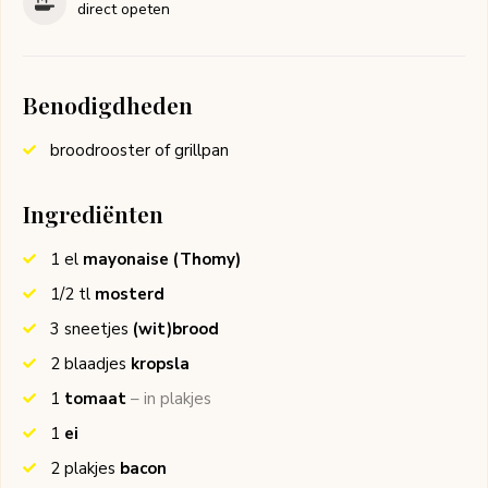
direct opeten
Benodigdheden
broodrooster of grillpan
Ingrediënten
1
el
mayonaise
(Thomy)
1/2
tl
mosterd
3
sneetjes
(wit)brood
2
blaadjes
kropsla
1
tomaat
– in plakjes
1
ei
2
plakjes
bacon