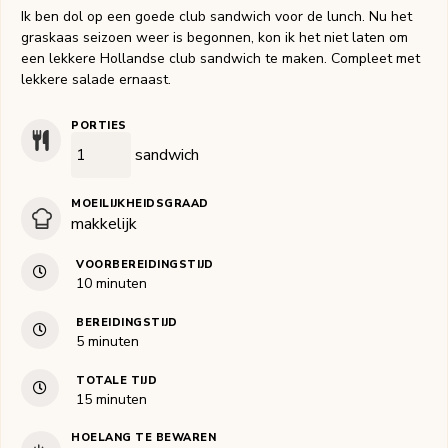
Ik ben dol op een goede club sandwich voor de lunch. Nu het
graskaas seizoen weer is begonnen, kon ik het niet laten om
een lekkere Hollandse club sandwich te maken. Compleet met
lekkere salade ernaast.
PORTIES
sandwich
MOEILIJKHEIDSGRAAD
makkelijk
VOORBEREIDINGSTIJD
minuten
10
minuten
BEREIDINGSTIJD
minuten
5
minuten
TOTALE TIJD
minuten
15
minuten
HOELANG TE BEWAREN