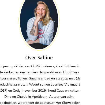
Over Sabine
36 jaar, oprichter van OhMyFoodness, staat fulltime in
de keuken en reist anders de wereld over. Houdt van
otograferen, filmen. Gaat naar bed en staat op met (de
edachte aan) eten. Woont samen zoontjes Vic (maart
2017) en Cody (november 2019), hond Cass en katten
Dino en Charlie in Apeldoorn. Auteur van acht
ookboeken, waaronder de bestseller Het Slowcooker