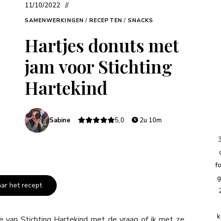
11/10/2022
SAMENWERKINGEN
/
RECEPTEN
/
SNACKS
Hartjes donuts met
jam voor Stichting
Hartekind
Sabine
5,0
2u 10m
f
g
aar het recept
k
e van Stichting Hartekind met de vraag of ik met ze