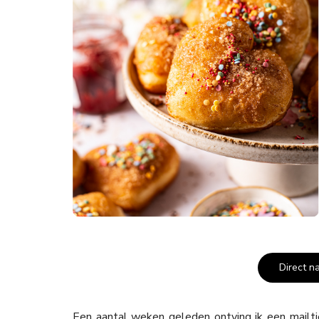
Direct n
Een aantal weken geleden ontving ik een mailtj