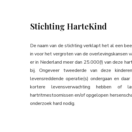
Stichting HarteKind
De naam van de stichting verklapt het al een beet
in voor het vergroten van de overlevingskansen v
er in Nederland meer dan 25.000(!) van deze hart
bij. Ongeveer tweederde van deze kinder
levensreddende operatie(s) ondergaan en daar
kortere levensverwachting hebben of l
hartritmestoornissen en/of opgelopen hersenscha
onderzoek hard nodig.
My Latest Videos