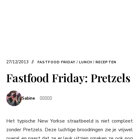
27/12/2013
FASTFOOD FRIDAY
/
LUNCH
/
RECEPTEN
Fastfood Friday: Pretzels
Sabine
Het typische New Yorkse straatbeeld is niet compleet
zonder Pretzels. Deze luchtige broodringen zie je vrijwel
overal en naast dat ze er leuk uitzien smaken ze ook nog