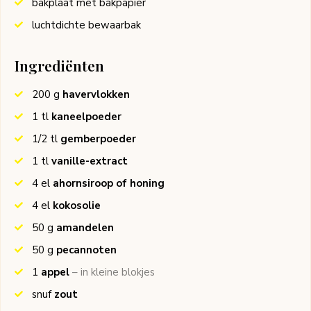
bakplaat met bakpapier
luchtdichte bewaarbak
Ingrediënten
200
g
havervlokken
1
tl
kaneelpoeder
1/2
tl
gemberpoeder
1
tl
vanille-extract
4
el
ahornsiroop of honing
4
el
kokosolie
50
g
amandelen
50
g
pecannoten
1
appel
– in kleine blokjes
snuf
zout