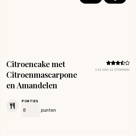
Citroencake met
3.42
VAN
12
STEMMEN
Citroenmascarpone
en Amandelen
PORTIES
punten