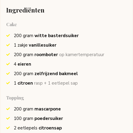
Ingrediënten
Cake
200
gram
witte basterdsuiker
1
zakje
vanillesuiker
200
gram
roomboter
op kamertemperatuur
4
eieren
200
gram
zelfrijzend bakmeel
1
citroen
rasp + 1 eetlepel sap
Topping
200
gram
mascarpone
100
gram
poedersuiker
2
eetlepels
citroensap