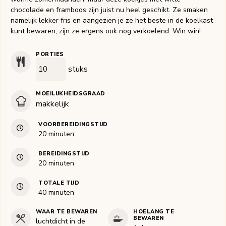
chocolade en framboos zijn juist nu heel geschikt. Ze smaken
namelijk lekker fris en aangezien je ze het beste in de koelkast
kunt bewaren, zijn ze ergens ook nog verkoelend. Win win!
PORTIES
stuks
MOEILIJKHEIDSGRAAD
makkelijk
VOORBEREIDINGSTIJD
minuten
20
minuten
BEREIDINGSTIJD
minuten
20
minuten
TOTALE TIJD
minuten
40
minuten
WAAR TE BEWAREN
HOELANG TE
BEWAREN
luchtdicht in de