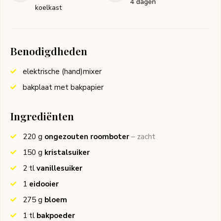
4 dagen
koelkast
Benodigdheden
elektrische (hand)mixer
bakplaat met bakpapier
Ingrediënten
220
g
ongezouten roomboter
– zacht
150
g
kristalsuiker
2
tl
vanillesuiker
1
eidooier
275
g
bloem
1
tl
bakpoeder