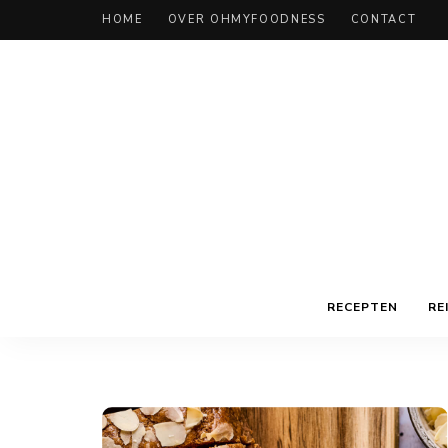
HOME
OVER OHMYFOODNESS
CONTACT
RECEPTEN
RE