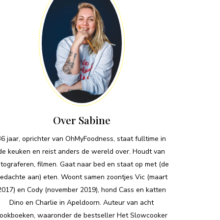
Over Sabine
36 jaar, oprichter van OhMyFoodness, staat fulltime in
de keuken en reist anders de wereld over. Houdt van
otograferen, filmen. Gaat naar bed en staat op met (de
edachte aan) eten. Woont samen zoontjes Vic (maart
2017) en Cody (november 2019), hond Cass en katten
Dino en Charlie in Apeldoorn. Auteur van acht
ookboeken, waaronder de bestseller Het Slowcooker