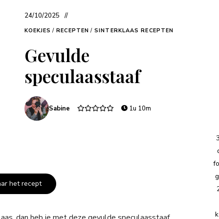
24/10/2025
KOEKJES
/
RECEPTEN
/
SINTERKLAAS RECEPTEN
Gevulde
speculaasstaaf
Sabine
1u 10m
f
g
aar het recept
k
laas, dan heb je met deze gevulde speculaasstaaf