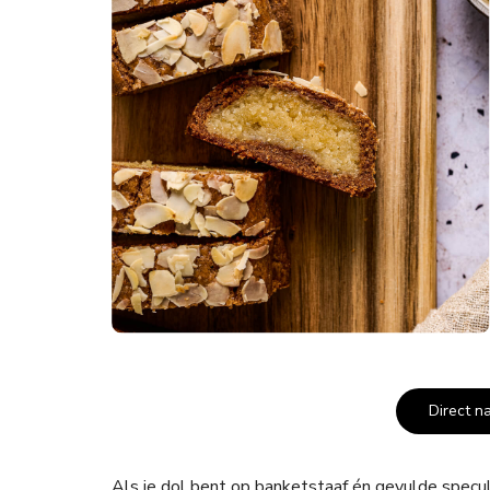
Direct n
Als je dol bent op banketstaaf én gevulde specu