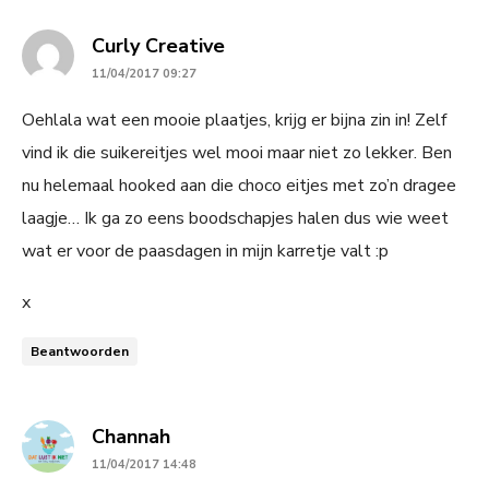
says:
Curly Creative
11/04/2017 09:27
Oehlala wat een mooie plaatjes, krijg er bijna zin in! Zelf
vind ik die suikereitjes wel mooi maar niet zo lekker. Ben
nu helemaal hooked aan die choco eitjes met zo’n dragee
laagje… Ik ga zo eens boodschapjes halen dus wie weet
wat er voor de paasdagen in mijn karretje valt :p
x
Beantwoorden
says:
Channah
11/04/2017 14:48