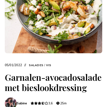
05/01/2022
SALADES
/
VIS
Garnalen-avocadosalade
met bieslookdressing
Sabine
3,6
25m