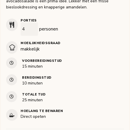
avocadosalade is een prima idee. Lekker met een frisse
bieslookdressing en knapperige amandelen.
PORTIES
personen
MOEILIJKHEIDSGRAAD
makkelijk
VOORBEREIDINGSTIJD
minuten
15
minuten
BEREIDINGSTIJD
minuten
10
minuten
TOTALE TIJD
minuten
25
minuten
HOELANG TE BEWAREN
Direct opeten