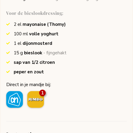
Voor de bieslookdressing:
2
el
mayonaise
(Thomy)
100
ml
volle yoghurt
1
el
dijonmosterd
15
g
bieslook
- fijngehakt
sap van 1/2 citroen
peper en zout
Direct in je mandje bij:
1