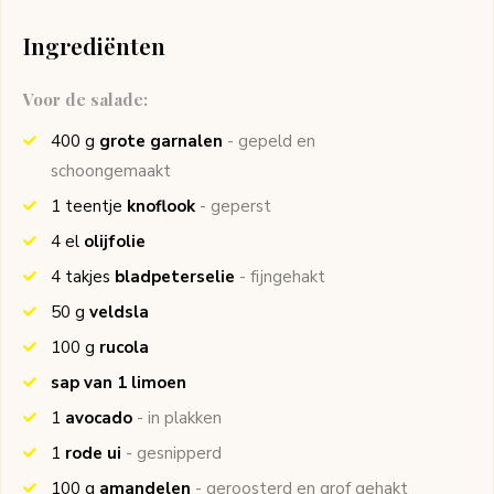
Ingrediënten
Voor de salade:
400
g
grote garnalen
- gepeld en
schoongemaakt
1
teentje
knoflook
- geperst
4
el
olijfolie
4
takjes
bladpeterselie
- fijngehakt
50
g
veldsla
100
g
rucola
sap van 1 limoen
1
avocado
- in plakken
1
rode ui
- gesnipperd
100
g
amandelen
- geroosterd en grof gehakt