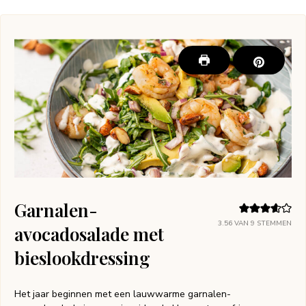
Garnalen-
3.56
VAN
9
STEMMEN
avocadosalade met
bieslookdressing
Het jaar beginnen met een lauwwarme garnalen-