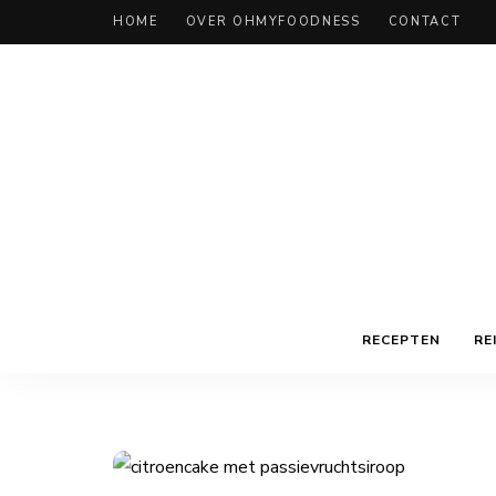
HOME
OVER OHMYFOODNESS
CONTACT
RECEPTEN
RE