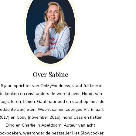
Over Sabine
36 jaar, oprichter van OhMyFoodness, staat fulltime in
de keuken en reist anders de wereld over. Houdt van
otograferen, filmen. Gaat naar bed en staat op met (de
edachte aan) eten. Woont samen zoontjes Vic (maart
2017) en Cody (november 2019), hond Cass en katten
Dino en Charlie in Apeldoorn. Auteur van acht
ookboeken, waaronder de bestseller Het Slowcooker