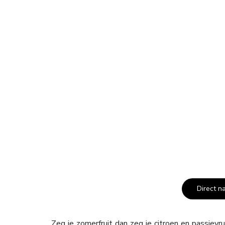
Direct n
Zeg je zomerfruit dan zeg je citroen en passievr