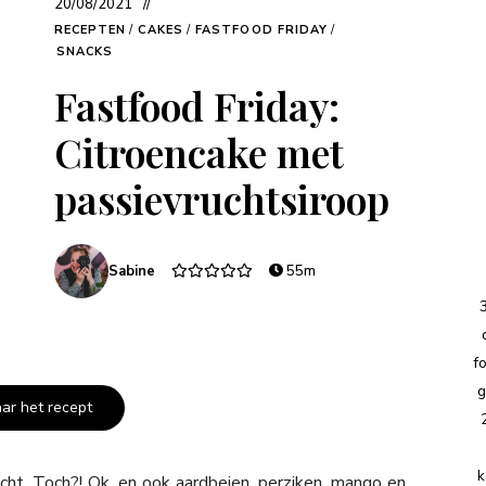
20/08/2021
RECEPTEN
/
CAKES
/
FASTFOOD FRIDAY
/
SNACKS
Fastfood Friday:
Citroencake met
passievruchtsiroop
Sabine
55m
f
g
aar het recept
k
ucht. Toch?! Ok, en ook aardbeien, perziken, mango en