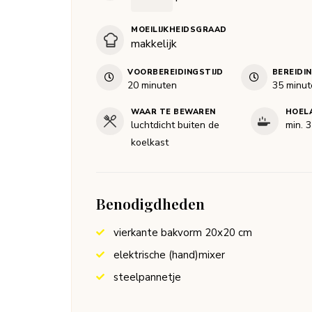
MOEILIJKHEIDSGRAAD
makkelijk
VOORBEREIDINGSTIJD
BEREIDI
minuten
minut
20
minuten
35
minut
WAAR TE BEWAREN
HOEL
luchtdicht buiten de
min. 
koelkast
Benodigdheden
vierkante bakvorm 20x20 cm
elektrische (hand)mixer
steelpannetje