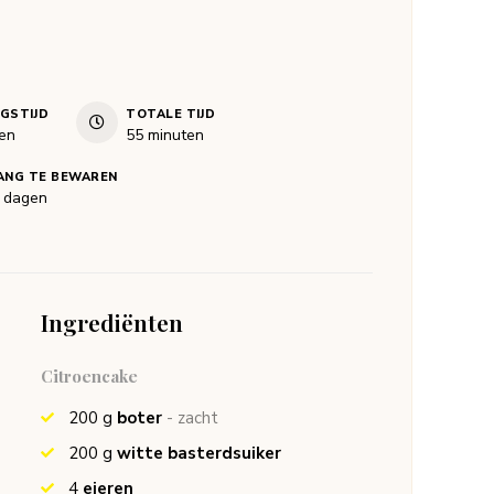
NGSTIJD
TOTALE TIJD
en
minuten
en
55
minuten
ANG TE BEWAREN
3 dagen
Ingrediënten
Citroencake
200
g
boter
- zacht
200
g
witte basterdsuiker
4
eieren