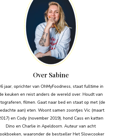
Over Sabine
36 jaar, oprichter van OhMyFoodness, staat fulltime in
de keuken en reist anders de wereld over. Houdt van
otograferen, filmen. Gaat naar bed en staat op met (de
edachte aan) eten. Woont samen zoontjes Vic (maart
2017) en Cody (november 2019), hond Cass en katten
Dino en Charlie in Apeldoorn. Auteur van acht
ookboeken, waaronder de bestseller Het Slowcooker