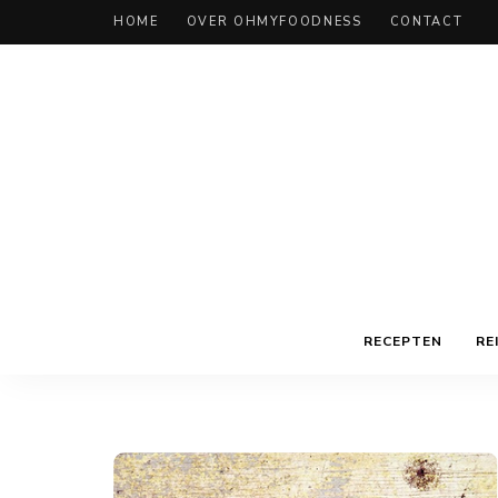
HOME
OVER OHMYFOODNESS
CONTACT
RECEPTEN
RE