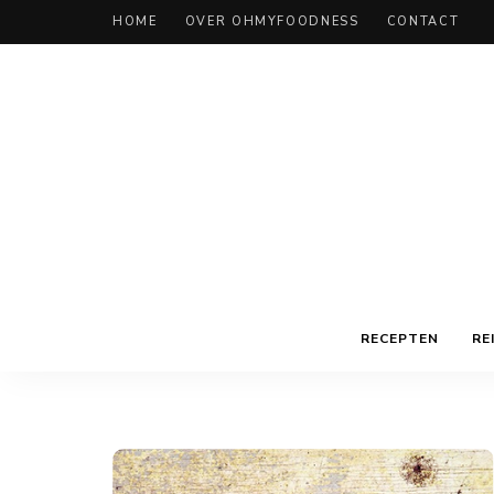
HOME
OVER OHMYFOODNESS
CONTACT
RECEPTEN
RE