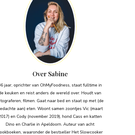
Over Sabine
36 jaar, oprichter van OhMyFoodness, staat fulltime in
de keuken en reist anders de wereld over. Houdt van
otograferen, filmen. Gaat naar bed en staat op met (de
edachte aan) eten. Woont samen zoontjes Vic (maart
2017) en Cody (november 2019), hond Cass en katten
Dino en Charlie in Apeldoorn. Auteur van acht
ookboeken, waaronder de bestseller Het Slowcooker