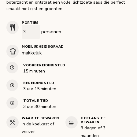
boterzacht en ontstaat een volle, lichtzoete saus die perfect
smaakt met rijst en groenten.
PORTIES
personen
MOEILIJKHEIDSGRAAD
makkelijk
VOORBEREIDINGSTIJD
minuten
15
minuten
BEREIDINGSTIJD
uur
minuten
3
uur
15
minuten
TOTALE TIJD
uur
minuten
3
uur
30
minuten
WAAR TE BEWAREN
HOELANG TE
BEWAREN
in de koelkast of
3 dagen of 3
vriezer
maanden