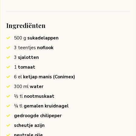
Ingrediënten
500
g
sukadelappen
3
teentjes
noflook
3
sjalotten
1
tomaat
6
el
ketjap manis
(Conimex)
300
ml
water
½
tl
nootmuskaat
¼
tl
gemalen kruidnagel
gedroogde chilipeper
scheutje azijn
neutrale olie