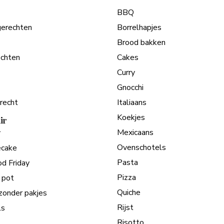
BBQ
erechten
Borrelhapjes
Brood bakken
chten
Cakes
Curry
Gnocchi
recht
Italiaans
Koekjes
ir
Mexicaans
r
Ovenschotels
cake
Pasta
od Friday
Pizza
 pot
Quiche
zonder pakjes
Rijst
ls
Risotto