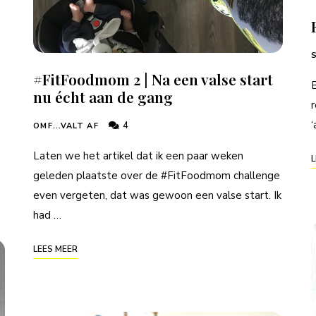
#FitFoodmom 2 | Na een valse start
B
nu écht aan de gang
r
‘
4
OMF...VALT AF
Laten we het artikel dat ik een paar weken
L
geleden plaatste over de #FitFoodmom challenge
even vergeten, dat was gewoon een valse start. Ik
had …
LEES MEER