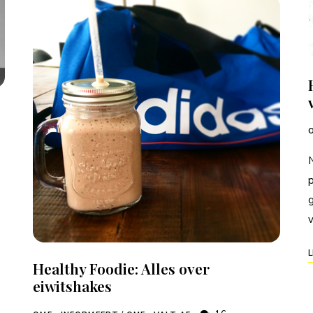
O
p
v
L
Healthy Foodie: Alles over
eiwitshakes