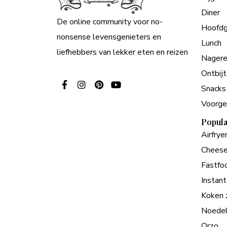
Diner
De online community voor no-
Hoofdg
nonsense levensgenieters en
Lunch
liefhebbers van lekker eten en reizen
Nagere
Ontbijt
Snacks
Voorge
Popula
Airfrye
Cheese
Fastfo
Instant
Koken 
Noede
Orzo