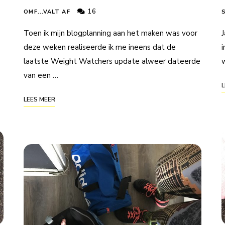
16
OMF...VALT AF
Toen ik mijn blogplanning aan het maken was voor
J
deze weken realiseerde ik me ineens dat de
i
laatste Weight Watchers update alweer dateerde
w
van een …
L
LEES MEER