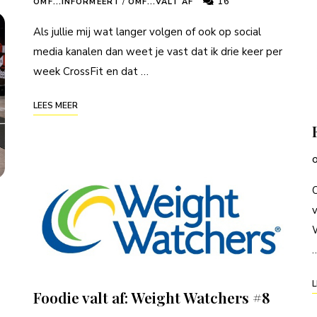
16
OMF...INFORMEERT
/
OMF...VALT AF
Als jullie mij wat langer volgen of ook op social
media kanalen dan weet je vast dat ik drie keer per
week CrossFit en dat …
LEES MEER
O
v
W
L
Foodie valt af: Weight Watchers #8