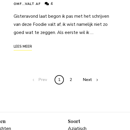
4
OMF...VALT AF
Gisteravond laat begon ik pas met het schrijven
van deze Foodie valt af, ik wist namelijk niet zo
goed wat te zeggen. Als eerste wil ik …
LEES MEER
Prev
1
2
Next
ten
Soort
echten
Aziatisch