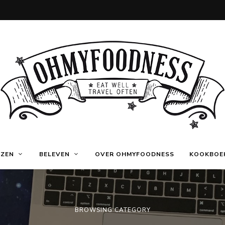
Eat
OhMyFoodness
well
IZEN
BELEVEN
OVER OHMYFOODNESS
KOOKBOE
Travel
often
BROWSING CATEGORY