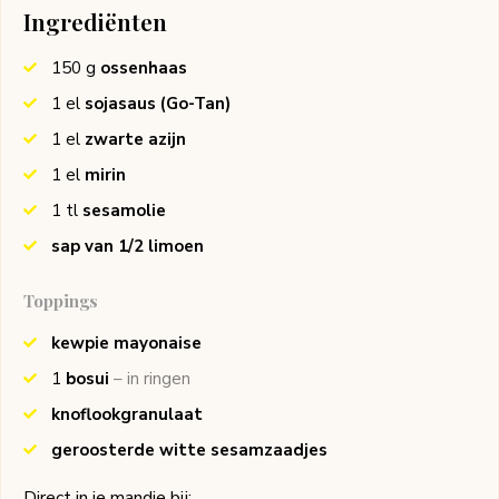
Ingrediënten
150
g
ossenhaas
1
el
sojasaus
(Go-Tan)
1
el
zwarte azijn
1
el
mirin
1
tl
sesamolie
sap van 1/2 limoen
Toppings
kewpie mayonaise
1
bosui
– in ringen
knoflookgranulaat
geroosterde witte sesamzaadjes
Direct in je mandje bij: