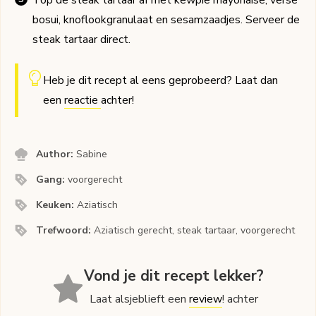
Top de steak tartaar af met kewpie mayonaise, verse
bosui, knoflookgranulaat en sesamzaadjes. Serveer de
steak tartaar direct.
Heb je dit recept al eens geprobeerd? Laat dan
een
reactie
achter!
Author:
Sabine
Gang:
voorgerecht
Keuken:
Aziatisch
Trefwoord:
Aziatisch gerecht, steak tartaar, voorgerecht
Vond je dit recept lekker?
Laat alsjeblieft een
review
! achter