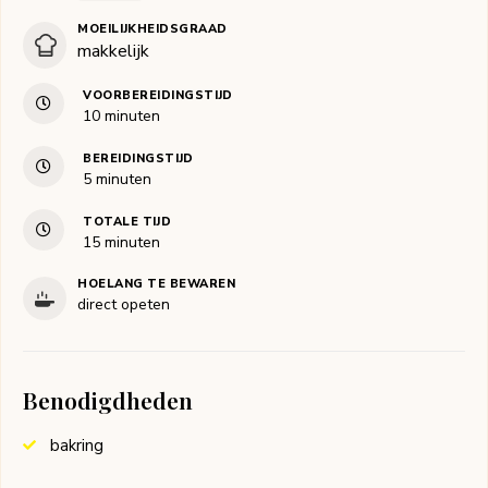
MOEILIJKHEIDSGRAAD
makkelijk
VOORBEREIDINGSTIJD
minuten
10
minuten
BEREIDINGSTIJD
minuten
5
minuten
TOTALE TIJD
minuten
15
minuten
HOELANG TE BEWAREN
direct opeten
Benodigdheden
bakring