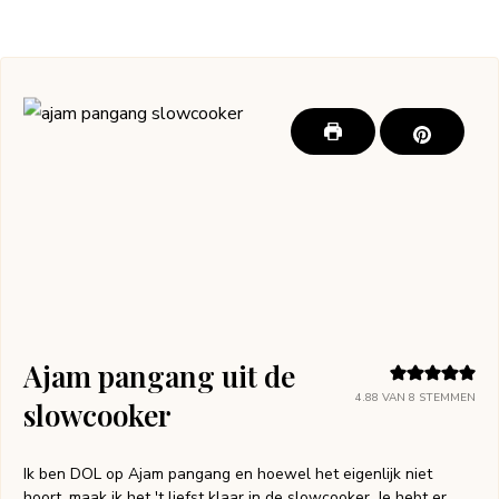
Ajam pangang uit de
4.88
VAN
8
STEMMEN
slowcooker
Ik ben DOL op Ajam pangang en hoewel het eigenlijk niet
hoort, maak ik het 't liefst klaar in de slowcooker. Je hebt er