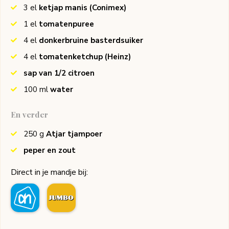
3
el
ketjap manis
(Conimex)
1
el
tomatenpuree
4
el
donkerbruine basterdsuiker
4
el
tomatenketchup
(Heinz)
sap van 1/2 citroen
100
ml
water
En verder
250
g
Atjar tjampoer
peper en zout
Direct in je mandje bij: