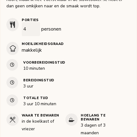
dan geen omkijken naar en de smaak wordt top.
PORTIES
personen
MOEILIJKHEIDSGRAAD
makkelijk
VOORBEREIDINGSTIJD
minuten
10
minuten
BEREIDINGSTIJD
uur
3
uur
TOTALE TIJD
uur
minuten
3
uur
10
minuten
WAAR TE BEWAREN
HOELANG TE
BEWAREN
in de koelkast of
3 dagen of 3
vriezer
maanden