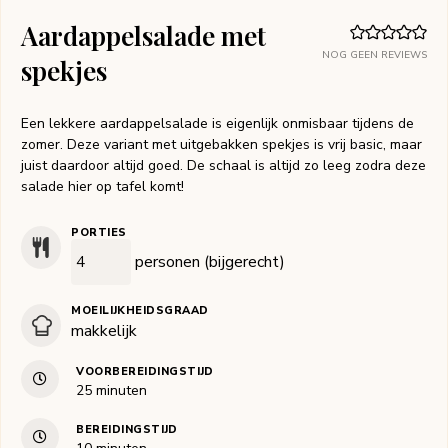
Aardappelsalade met
NOG GEEN REVIEWS
spekjes
Een lekkere aardappelsalade is eigenlijk onmisbaar tijdens de
zomer. Deze variant met uitgebakken spekjes is vrij basic, maar
juist daardoor altijd goed. De schaal is altijd zo leeg zodra deze
salade hier op tafel komt!
PORTIES
personen (bijgerecht)
MOEILIJKHEIDSGRAAD
makkelijk
VOORBEREIDINGSTIJD
minuten
25
minuten
BEREIDINGSTIJD
minuten