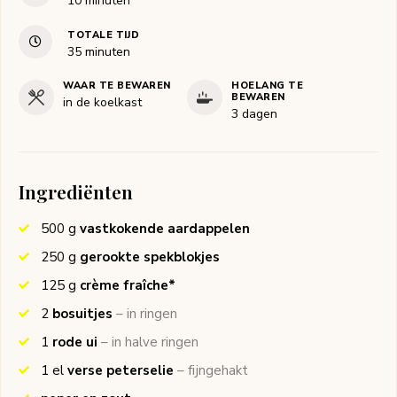
10
minuten
TOTALE TIJD
minuten
35
minuten
WAAR TE BEWAREN
HOELANG TE
BEWAREN
in de koelkast
3 dagen
Ingrediënten
500
g
vastkokende aardappelen
250
g
gerookte spekblokjes
125
g
crème fraîche*
2
bosuitjes
– in ringen
1
rode ui
– in halve ringen
1
el
verse peterselie
– fijngehakt