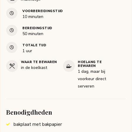
VOORBEREIDINGSTIJD
minuten
10
minuten
BEREIDINGSTIJD
minuten
50
minuten
TOTALE TIJD
uur
1
uur
WAAR TE BEWAREN
HOELANG TE
BEWAREN
in de koelkast
1 dag, maar bij
voorkeur direct
serveren
Benodigdheden
bakplaat met bakpapier