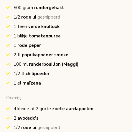
500
gram
rundergehakt
1/2
rode ui
gesnipperd
1
teen
verse knoflook
1
blikje
tomatenpuree
1
rode peper
2
tl
paprikapoeder smoke
100
ml
runderbouillon
(Maggi)
1/2
tl
chilipoeder
1
el
maïzena
Overig
4 kleine of 2 grote
zoete aardappelen
2
avocado’s
1/2
rode ui
gesnipperd