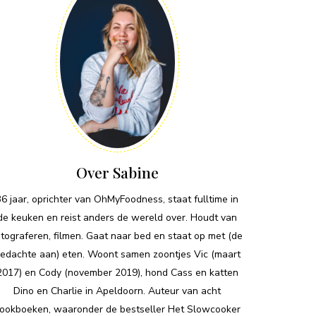
Over Sabine
36 jaar, oprichter van OhMyFoodness, staat fulltime in
de keuken en reist anders de wereld over. Houdt van
otograferen, filmen. Gaat naar bed en staat op met (de
edachte aan) eten. Woont samen zoontjes Vic (maart
2017) en Cody (november 2019), hond Cass en katten
Dino en Charlie in Apeldoorn. Auteur van acht
ookboeken, waaronder de bestseller Het Slowcooker