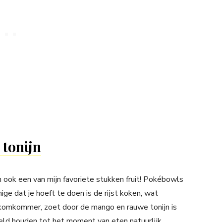
tonijn
n ook een van mijn favoriete stukken fruit! Pokébowls
nige dat je hoeft te doen is de rijst koken, wat
de komkommer, zoet door de mango en rauwe tonijn is
ld houden tot het moment van eten natuurlijk.