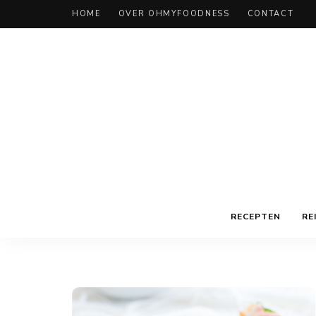
HOME
OVER OHMYFOODNESS
CONTACT
RECEPTEN
RE