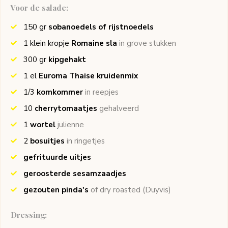
Voor de salade:
150
gr
sobanoedels of rijstnoedels
1
klein kropje
Romaine sla
in grove stukken
300
gr
kipgehakt
1
el
Euroma Thaise kruidenmix
1/3
komkommer
in reepjes
10
cherrytomaatjes
gehalveerd
1
wortel
julienne
2
bosuitjes
in ringetjes
gefrituurde uitjes
geroosterde sesamzaadjes
gezouten pinda's
of dry roasted
(Duyvis)
Dressing: