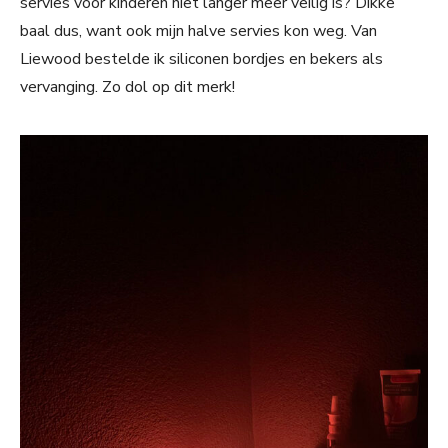
servies voor kinderen niet langer meer veilig is? Dikke
baal dus, want ook mijn halve servies kon weg. Van
Liewood bestelde ik siliconen bordjes en bekers als
vervanging. Zo dol op dit merk!