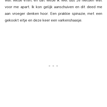
wat wilde eten, en dat wilde ik wel dus ze hielden wat
voor me apart. Ik kon gelijk aanschuiven en dit deed me
aan vroeger denken hoor. Een prakkie spinazie, met een
gekookt eitje en deze keer een varkenshaasje.