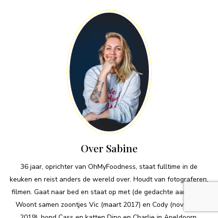
Over Sabine
36 jaar, oprichter van OhMyFoodness, staat fulltime in de
keuken en reist anders de wereld over. Houdt van fotograferen,
filmen. Gaat naar bed en staat op met (de gedachte aan) eten.
Woont samen zoontjes Vic (maart 2017) en Cody (november
2019), hond Cass en katten Dino en Charlie in Apeldoorn.