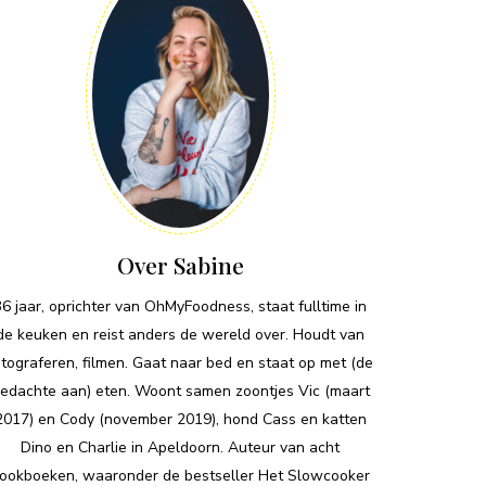
Over Sabine
36 jaar, oprichter van OhMyFoodness, staat fulltime in
de keuken en reist anders de wereld over. Houdt van
otograferen, filmen. Gaat naar bed en staat op met (de
edachte aan) eten. Woont samen zoontjes Vic (maart
2017) en Cody (november 2019), hond Cass en katten
Dino en Charlie in Apeldoorn. Auteur van acht
ookboeken, waaronder de bestseller Het Slowcooker