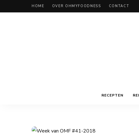
HOME
OVER OHMYFOODNESS
CONTACT
RECEPTEN
RE