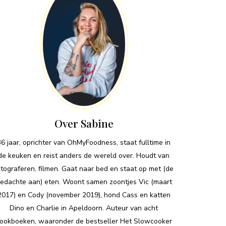
Over Sabine
36 jaar, oprichter van OhMyFoodness, staat fulltime in
de keuken en reist anders de wereld over. Houdt van
otograferen, filmen. Gaat naar bed en staat op met (de
edachte aan) eten. Woont samen zoontjes Vic (maart
2017) en Cody (november 2019), hond Cass en katten
Dino en Charlie in Apeldoorn. Auteur van acht
ookboeken, waaronder de bestseller Het Slowcooker