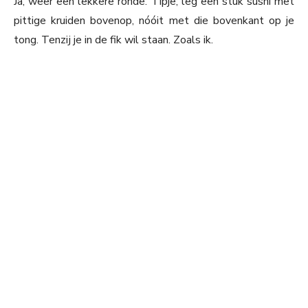
Ja, weer een lekkere ronde. Tipje; leg een stuk sushi met
pittige kruiden bovenop, nóóit met die bovenkant op je
tong. Tenzij je in de fik wil staan. Zoals ik.