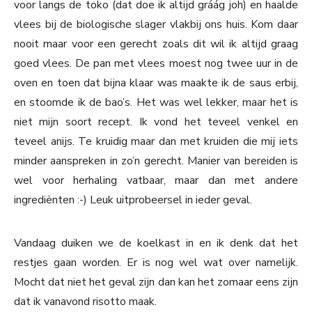
voor langs de toko (dat doe ik altijd gráág joh) en haalde
vlees bij de biologische slager vlakbij ons huis. Kom daar
nooit maar voor een gerecht zoals dit wil ik altijd graag
goed vlees. De pan met vlees moest nog twee uur in de
oven en toen dat bijna klaar was maakte ik de saus erbij,
en stoomde ik de bao’s. Het was wel lekker, maar het is
niet mijn soort recept. Ik vond het teveel venkel en
teveel anijs. Te kruidig maar dan met kruiden die mij iets
minder aanspreken in zo’n gerecht. Manier van bereiden is
wel voor herhaling vatbaar, maar dan met andere
ingrediënten :-) Leuk uitprobeersel in ieder geval.
Vandaag duiken we de koelkast in en ik denk dat het
restjes gaan worden. Er is nog wel wat over namelijk.
Mocht dat niet het geval zijn dan kan het zomaar eens zijn
dat ik vanavond risotto maak.