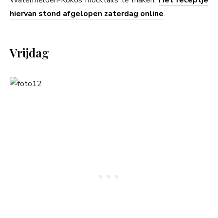
Watermeloen-Kokos mocktails te maken.
Het receptje
hiervan stond afgelopen zaterdag online
.
Vrijdag