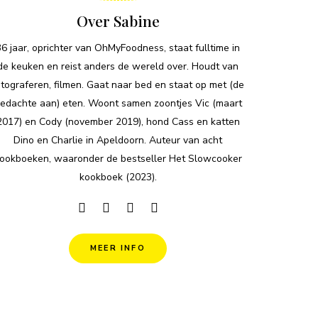
Over Sabine
36 jaar, oprichter van OhMyFoodness, staat fulltime in
de keuken en reist anders de wereld over. Houdt van
otograferen, filmen. Gaat naar bed en staat op met (de
edachte aan) eten. Woont samen zoontjes Vic (maart
2017) en Cody (november 2019), hond Cass en katten
Dino en Charlie in Apeldoorn. Auteur van acht
ookboeken, waaronder de bestseller Het Slowcooker
kookboek (2023).
MEER INFO