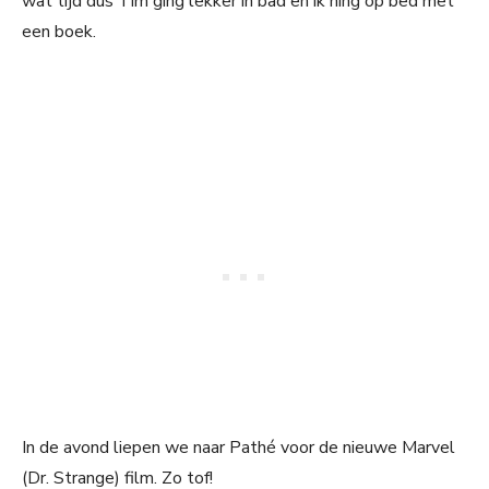
wat tijd dus Tim ging lekker in bad en ik hing op bed met
een boek.
In de avond liepen we naar Pathé voor de nieuwe Marvel
(Dr. Strange) film. Zo tof!