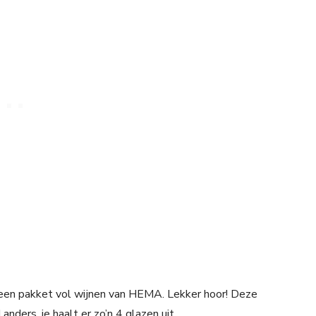
 een pakket vol wijnen van HEMA. Lekker hoor! Deze
nders, je haalt er zo’n 4 glazen uit.