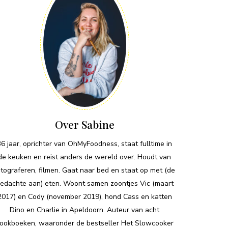
Over Sabine
36 jaar, oprichter van OhMyFoodness, staat fulltime in
de keuken en reist anders de wereld over. Houdt van
otograferen, filmen. Gaat naar bed en staat op met (de
edachte aan) eten. Woont samen zoontjes Vic (maart
2017) en Cody (november 2019), hond Cass en katten
Dino en Charlie in Apeldoorn. Auteur van acht
ookboeken, waaronder de bestseller Het Slowcooker