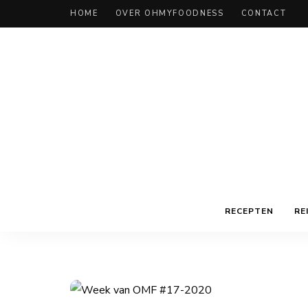
HOME
OVER OHMYFOODNESS
CONTACT
RECEPTEN
RE