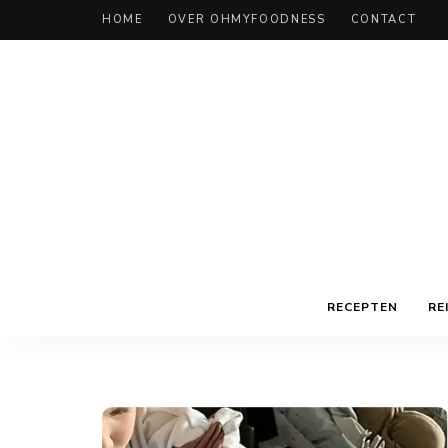
HOME
OVER OHMYFOODNESS
CONTACT
RECEPTEN
RE