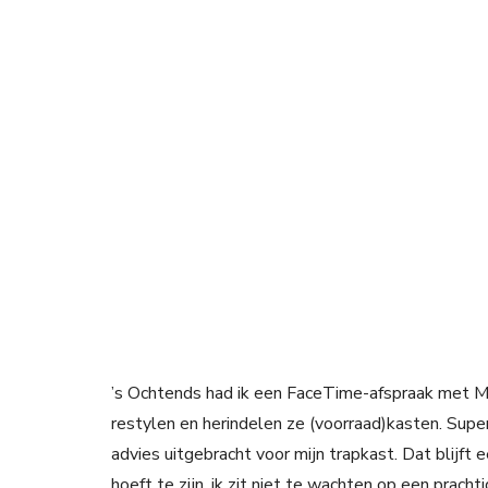
’s Ochtends had ik een FaceTime-afspraak met 
restylen en herindelen ze (voorraad)kasten. Super
advies uitgebracht voor mijn trapkast. Dat blijft
hoeft te zijn, ik zit niet te wachten op een pracht