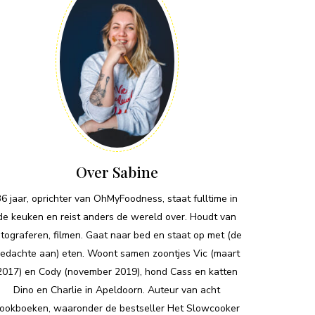
Over Sabine
36 jaar, oprichter van OhMyFoodness, staat fulltime in
de keuken en reist anders de wereld over. Houdt van
otograferen, filmen. Gaat naar bed en staat op met (de
edachte aan) eten. Woont samen zoontjes Vic (maart
2017) en Cody (november 2019), hond Cass en katten
Dino en Charlie in Apeldoorn. Auteur van acht
ookboeken, waaronder de bestseller Het Slowcooker