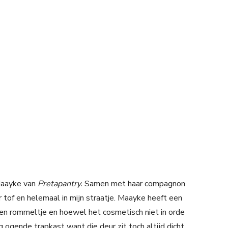
Maayke van
Pretapantry.
Samen met haar compagnon
 tof en helemaal in mijn straatje. Maayke heeft een
 een rommeltje en hoewel het cosmetisch niet in orde
ig ogende trapkast want die deur zit toch altijd dicht,