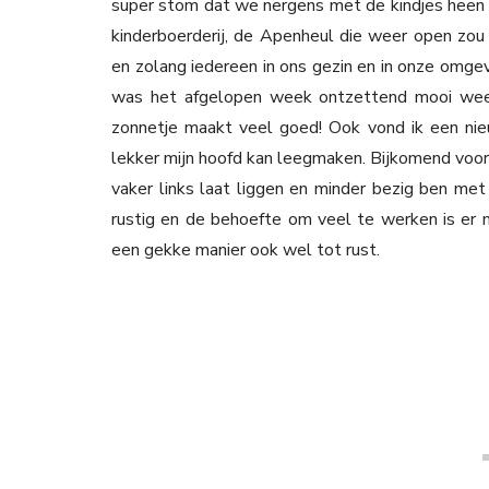
super stom dat we nergens met de kindjes heen k
kinderboerderij, de Apenheul die weer open zou
en zolang iedereen in ons gezin en in onze omge
was het afgelopen week ontzettend mooi weer
zonnetje maakt veel goed! Ook vond ik een nie
lekker mijn hoofd kan leegmaken. Bijkomend voordee
vaker links laat liggen en minder bezig ben met
rustig en de behoefte om veel te werken is er ni
een gekke manier ook wel tot rust.