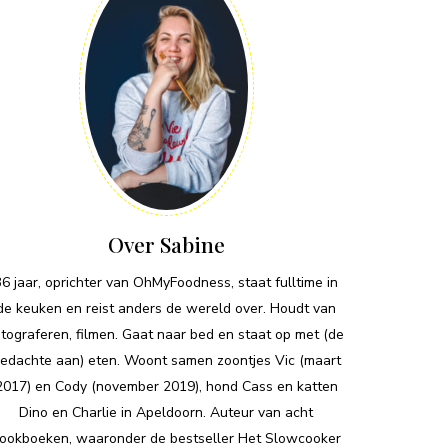
Over Sabine
36 jaar, oprichter van OhMyFoodness, staat fulltime in
de keuken en reist anders de wereld over. Houdt van
otograferen, filmen. Gaat naar bed en staat op met (de
edachte aan) eten. Woont samen zoontjes Vic (maart
2017) en Cody (november 2019), hond Cass en katten
Dino en Charlie in Apeldoorn. Auteur van acht
ookboeken, waaronder de bestseller Het Slowcooker