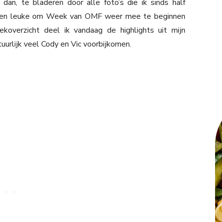
dan, te bladeren door alle foto’s die ik sinds half
een leuke om Week van OMF weer mee te beginnen
koverzicht deel ik vandaag de highlights uit mijn
tuurlijk veel Cody en Vic voorbijkomen.