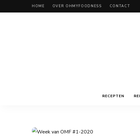
HOME
OVER OHMYFOODNESS
CONTACT
RECEPTEN
RE