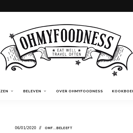
Eat
OhMyFoodness
well
IZEN
BELEVEN
OVER OHMYFOODNESS
KOOKBOE
Travel
often
06/01/2020
OMF...BELEEFT