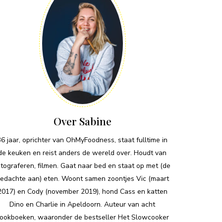
Over Sabine
36 jaar, oprichter van OhMyFoodness, staat fulltime in
de keuken en reist anders de wereld over. Houdt van
otograferen, filmen. Gaat naar bed en staat op met (de
edachte aan) eten. Woont samen zoontjes Vic (maart
2017) en Cody (november 2019), hond Cass en katten
Dino en Charlie in Apeldoorn. Auteur van acht
ookboeken, waaronder de bestseller Het Slowcooker