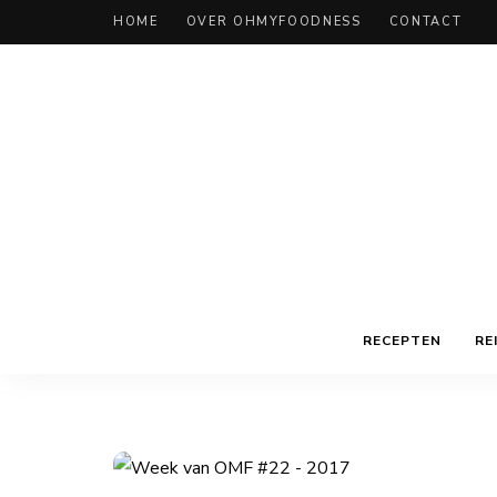
HOME
OVER OHMYFOODNESS
CONTACT
RECEPTEN
RE