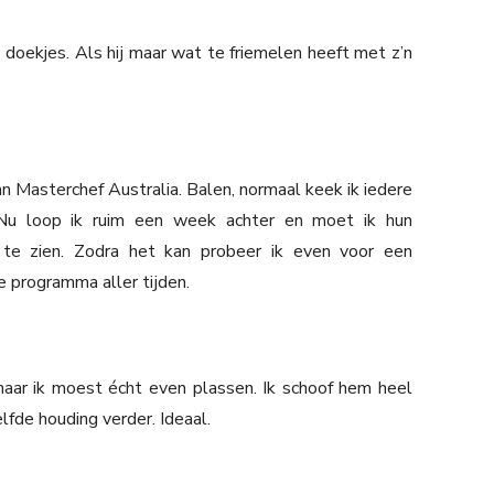
n doekjes. Als hij maar wat te friemelen heeft met z’n
n Masterchef Australia. Balen, normaal keek ik iedere
. Nu loop ik ruim een week achter en moet ik hun
 te zien. Zodra het kan probeer ik even voor een
te programma aller tijden.
maar ik moest écht even plassen. Ik schoof hem heel
elfde houding verder. Ideaal.