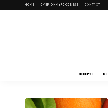
HOME
OVER OHMYFOODNESS
CONTACT
RECEPTEN
RE