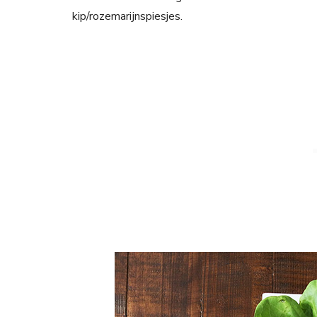
kip/rozemarijnspiesjes.