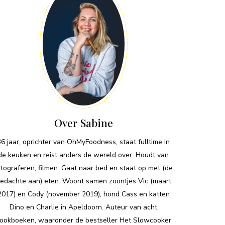
Over Sabine
36 jaar, oprichter van OhMyFoodness, staat fulltime in
de keuken en reist anders de wereld over. Houdt van
otograferen, filmen. Gaat naar bed en staat op met (de
edachte aan) eten. Woont samen zoontjes Vic (maart
2017) en Cody (november 2019), hond Cass en katten
Dino en Charlie in Apeldoorn. Auteur van acht
ookboeken, waaronder de bestseller Het Slowcooker