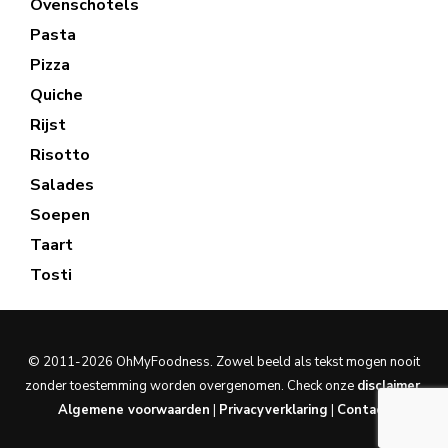
Ovenschotels
Pasta
Pizza
Quiche
Rijst
Risotto
Salades
Soepen
Taart
Tosti
© 2011-2026 OhMyFoodness. Zowel beeld als tekst mogen nooit
zonder toestemming worden overgenomen. Check onze
disclaimer
.
Algemene voorwaarden
|
Privacyverklaring
|
Contact