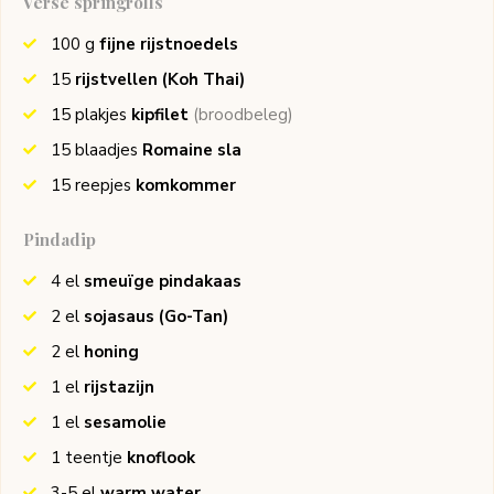
Verse springrolls
100
g
fijne rijstnoedels
15
rijstvellen
(Koh Thai)
15
plakjes
kipfilet
(broodbeleg)
15
blaadjes
Romaine sla
15
reepjes
komkommer
Pindadip
4
el
smeuïge pindakaas
2
el
sojasaus
(Go-Tan)
2
el
honing
1
el
rijstazijn
1
el
sesamolie
1
teentje
knoflook
3-5
el
warm water