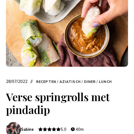
28/07/2022
RECEPTEN
/
AZIATISCH
/
DINER
/
LUNCH
Verse springrolls met
pindadip
Sabine
5,0
40m