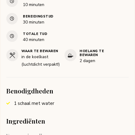
minuten
10
minuten
BEREIDINGSTIJD
minuten
30
minuten
TOTALE TIJD
minuten
40
minuten
WAAR TE BEWAREN
HOELANG TE
BEWAREN
in de koelkast
2 dagen
(luchtdicht verpakt!)
Benodigdheden
1 schaal met water
Ingrediënten