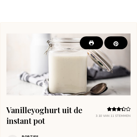
Vanilleyoghurt uit de
3.10
VAN
11
STEMMEN
instant pot
PORTIES