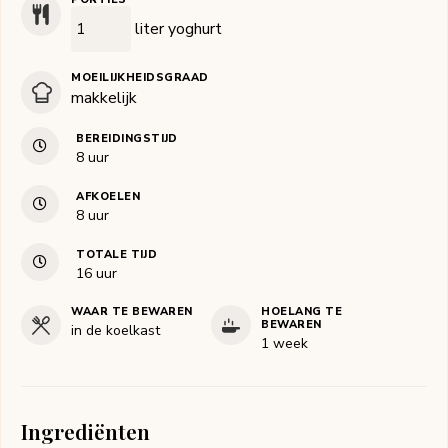
liter yoghurt
MOEILIJKHEIDSGRAAD
makkelijk
BEREIDINGSTIJD
uur
8
uur
AFKOELEN
uur
8
uur
TOTALE TIJD
uur
16
uur
WAAR TE BEWAREN
HOELANG TE
BEWAREN
in de koelkast
1 week
Ingrediënten