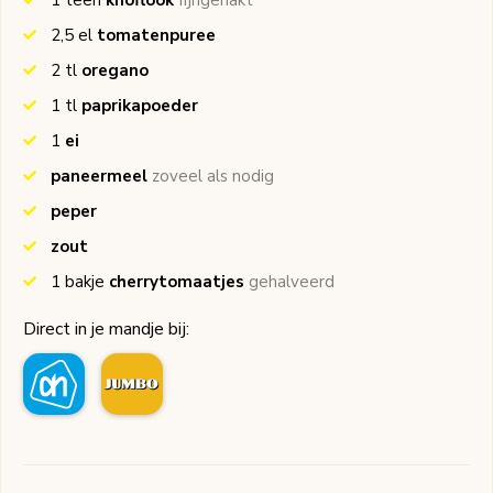
1
teen
knoflook
fijngehakt
2,5
el
tomatenpuree
2
tl
oregano
1
tl
paprikapoeder
1
ei
paneermeel
zoveel als nodig
peper
zout
1
bakje
cherrytomaatjes
gehalveerd
Direct in je mandje bij: