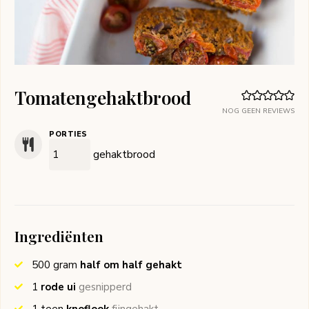
Tomatengehaktbrood
NOG GEEN REVIEWS
PORTIES
gehaktbrood
Ingrediënten
500
gram
half om half gehakt
1
rode ui
gesnipperd