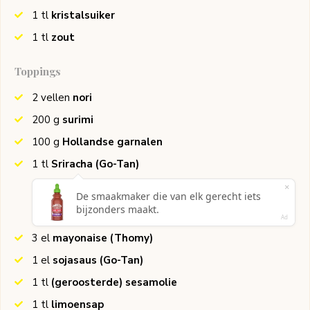
1
tl
kristalsuiker
1
tl
zout
Toppings
2
vellen
nori
200
g
surimi
100
g
Hollandse garnalen
1
tl
Sriracha
(Go-Tan)
3
el
mayonaise
(Thomy)
1
el
sojasaus
(Go-Tan)
1
tl
(geroosterde) sesamolie
1
tl
limoensap