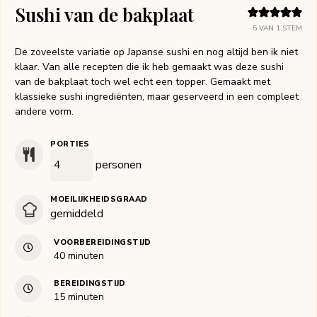
Sushi van de bakplaat
5
VAN 1 STEM
De zoveelste variatie op Japanse sushi en nog altijd ben ik niet
klaar. Van alle recepten die ik heb gemaakt was deze sushi
van de bakplaat toch wel echt een topper. Gemaakt met
klassieke sushi ingrediënten, maar geserveerd in een compleet
andere vorm.
PORTIES
personen
MOEILIJKHEIDSGRAAD
gemiddeld
VOORBEREIDINGSTIJD
minuten
40
minuten
BEREIDINGSTIJD
minuten
15
minuten