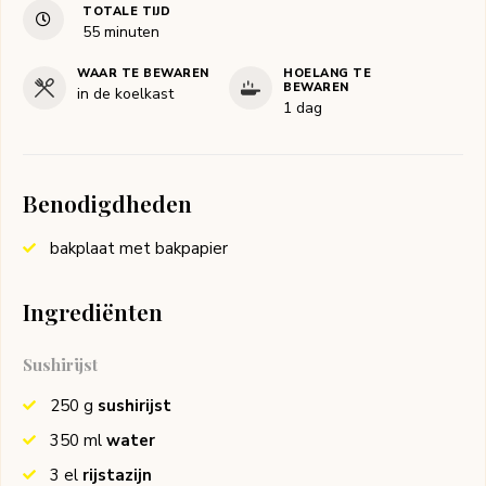
TOTALE TIJD
minuten
55
minuten
WAAR TE BEWAREN
HOELANG TE
BEWAREN
in de koelkast
1 dag
Benodigdheden
bakplaat met bakpapier
Ingrediënten
Sushirijst
250
g
sushirijst
350
ml
water
3
el
rijstazijn