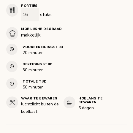
PORTIES
stuks
MOEILIJKHEIDSGRAAD
makkelijk
VOORBEREIDINGSTIJD
minuten
20
minuten
BEREIDINGSTIJD
minuten
30
minuten
TOTALE TIJD
minuten
50
minuten
WAAR TE BEWAREN
HOELANG TE
BEWAREN
luchtdicht buiten de
5 dagen
koelkast