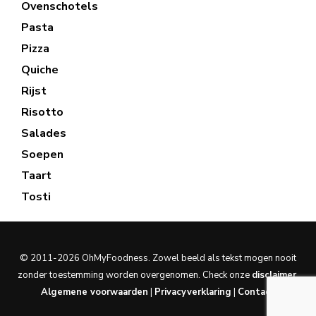
Ovenschotels
Pasta
Pizza
Quiche
Rijst
Risotto
Salades
Soepen
Taart
Tosti
© 2011-2026 OhMyFoodness. Zowel beeld als tekst mogen nooit
zonder toestemming worden overgenomen. Check onze
disclaimer
.
Algemene voorwaarden
|
Privacyverklaring
|
Contact