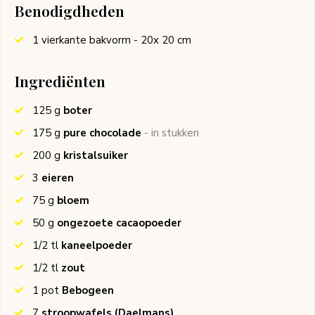
Benodigdheden
1 vierkante bakvorm
- 20x 20 cm
Ingrediënten
125
g
boter
175
g
pure chocolade
- in stukken
200
g
kristalsuiker
3
eieren
75
g
bloem
50
g
ongezoete cacaopoeder
1/2
tl
kaneelpoeder
1/2
tl
zout
1
pot
Bebogeen
7
stroopwafels
(Daelmans)