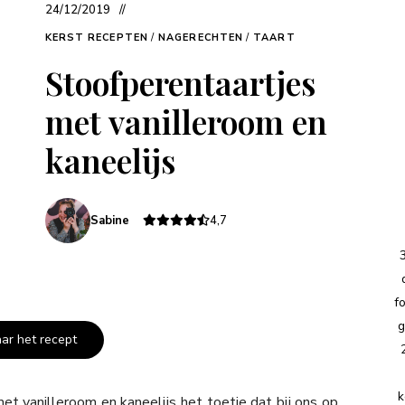
24/12/2019
KERST RECEPTEN
/
NAGERECHTEN
/
TAART
Stoofperentaartjes
met vanilleroom en
kaneelijs
Sabine
4,7
f
g
aar het recept
k
et vanilleroom en kaneelijs het toetje dat bij ons op