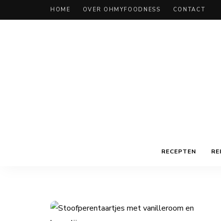
HOME
OVER OHMYFOODNESS
CONTACT
RECEPTEN
RE