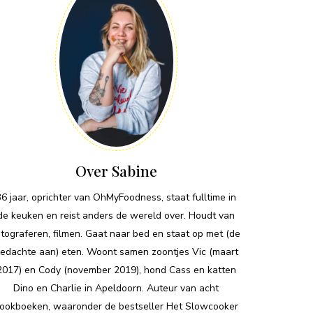
Over Sabine
36 jaar, oprichter van OhMyFoodness, staat fulltime in
de keuken en reist anders de wereld over. Houdt van
otograferen, filmen. Gaat naar bed en staat op met (de
edachte aan) eten. Woont samen zoontjes Vic (maart
2017) en Cody (november 2019), hond Cass en katten
Dino en Charlie in Apeldoorn. Auteur van acht
ookboeken, waaronder de bestseller Het Slowcooker