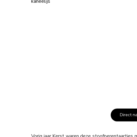
Direct n
Vorig jaar Kerst waren deze stoofperentaartjes m