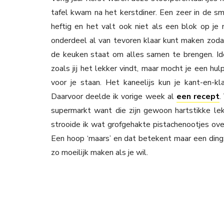
tafel kwam na het kerstdiner. Een zeer in de s
heftig en het valt ook niet als een blok op je m
onderdeel al van tevoren klaar kunt maken zoda
de keuken staat om alles samen te brengen. Ide
zoals jij het lekker vindt, maar mocht je een hu
voor je staan. Het kaneelijs kun je kant-en-kl
Daarvoor deelde ik vorige week al
een recept
.
supermarkt want die zijn gewoon hartstikke lekk
strooide ik wat grofgehakte pistachenootjes over 
Een hoop ‘maars’ en dat betekent maar een ding: m
zo moeilijk maken als je wil.