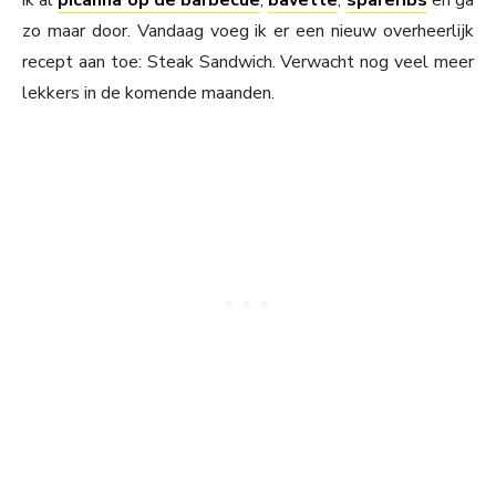
ik al
picanha op de barbecue
,
bavette
,
spareribs
en ga
zo maar door. Vandaag voeg ik er een nieuw overheerlijk
recept aan toe: Steak Sandwich. Verwacht nog veel meer
lekkers in de komende maanden.