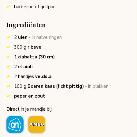
barbecue of grillpan
Ingrediënten
2
uien
- in halve ringen
300
g
ribeye
1
ciabatta (30 cm)
2
el
aioli
2
handjes
veldsla
100
g
Boeren kaas (licht pittig)
- in plakken
peper en zout
Direct in je mandje bij: