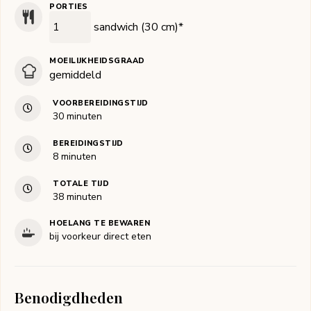
PORTIES
sandwich (30 cm)*
MOEILIJKHEIDSGRAAD
gemiddeld
VOORBEREIDINGSTIJD
minuten
30
minuten
BEREIDINGSTIJD
minuten
8
minuten
TOTALE TIJD
minuten
38
minuten
HOELANG TE BEWAREN
bij voorkeur direct eten
Benodigdheden