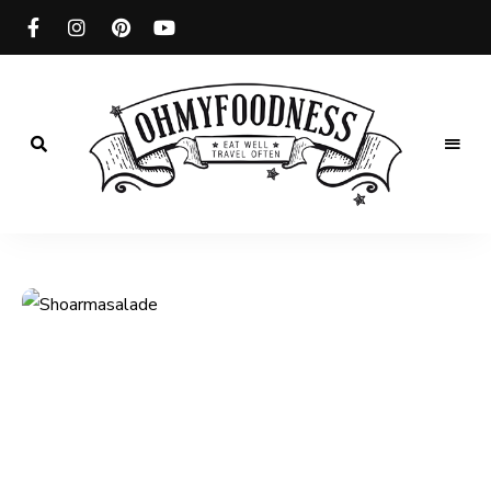
Eat
well
OhMyFoodness
Travel
often