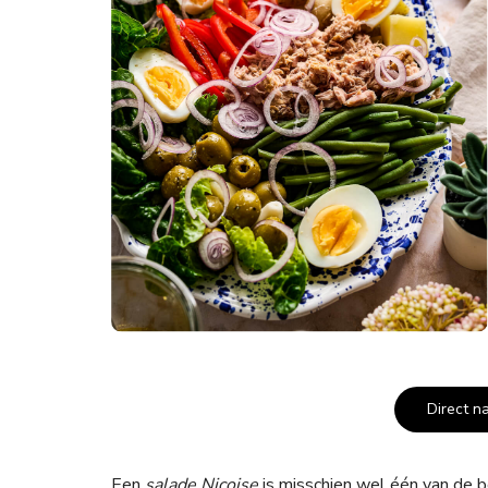
Direct n
Een
salade Nicoise
is misschien wel één van de