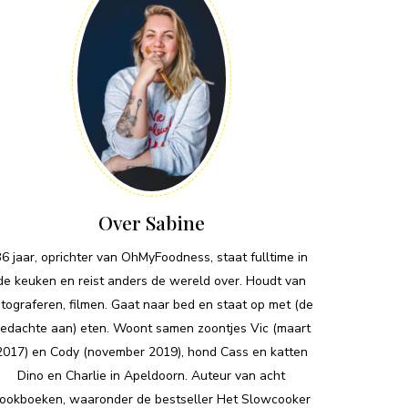
Over Sabine
36 jaar, oprichter van OhMyFoodness, staat fulltime in
de keuken en reist anders de wereld over. Houdt van
otograferen, filmen. Gaat naar bed en staat op met (de
edachte aan) eten. Woont samen zoontjes Vic (maart
2017) en Cody (november 2019), hond Cass en katten
Dino en Charlie in Apeldoorn. Auteur van acht
ookboeken, waaronder de bestseller Het Slowcooker