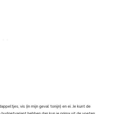
ppeltjes, vis (in mijn geval tonijn) en ei. Je kunt de
 budgetvariant hebben dan kun je prima uit de voeten