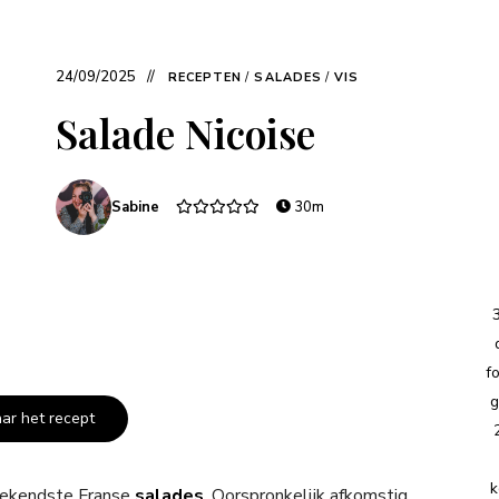
24/09/2025
RECEPTEN
/
SALADES
/
VIS
Salade Nicoise
Sabine
30m
f
g
aar het recept
k
 bekendste Franse
salades
. Oorspronkelijk afkomstig